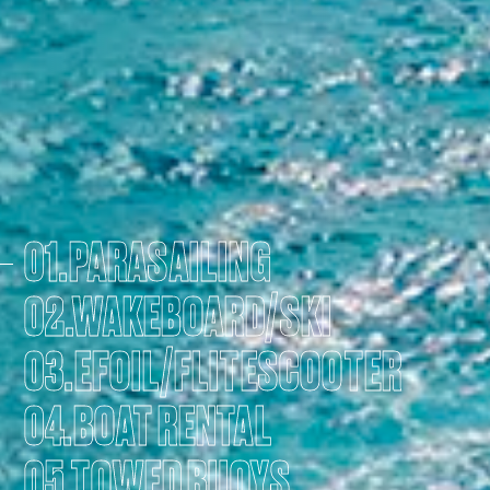
01.PARASAILING
02.WAKEBOARD/SKI
03.EFOIL/FLITESCOOTER
04.BOAT RENTAL
05.TOWED BUOYS