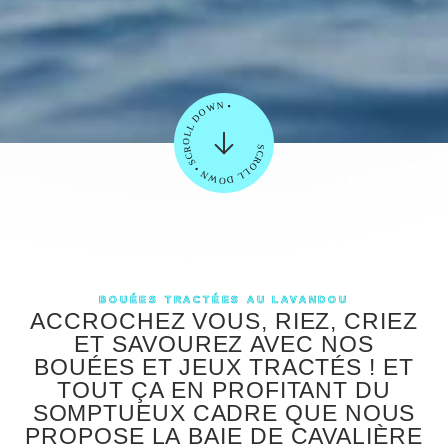
SCROLL DOWN • SCROLL DOWN •
BOUÉES
TRACTÉES
AU
LAVANDOU
ACCROCHEZ
VOUS,
RIEZ,
CRIEZ
ET
SAVOUREZ
AVEC
NOS
BOUÉES
ET
JEUX
TRACTÉS
!
ET
TOUT
ÇA
EN
PROFITANT
DU
SOMPTUEUX
CADRE
QUE
NOUS
PROPOSE
LA
BAIE
DE
CAVALIÈRE